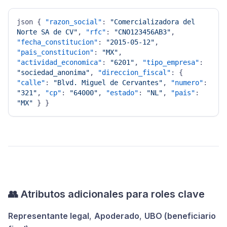
json 
{
"razon_social"
:
"Comercializadora del 
Norte SA de CV"
,
"rfc"
:
"CNO123456AB3"
,
"fecha_constitucion"
:
"2015-05-12"
,
"pais_constitucion"
:
"MX"
,
"actividad_economica"
:
"6201"
,
"tipo_empresa"
:
"sociedad_anonima"
,
"direccion_fiscal"
:
{
"calle"
:
"Blvd. Miguel de Cervantes"
,
"numero"
:
"321"
,
"cp"
:
"64000"
,
"estado"
:
"NL"
,
"pais"
:
"MX"
}
}
👥 Atributos adicionales para roles clave
Representante legal
,
Apoderado
,
UBO (beneficiario