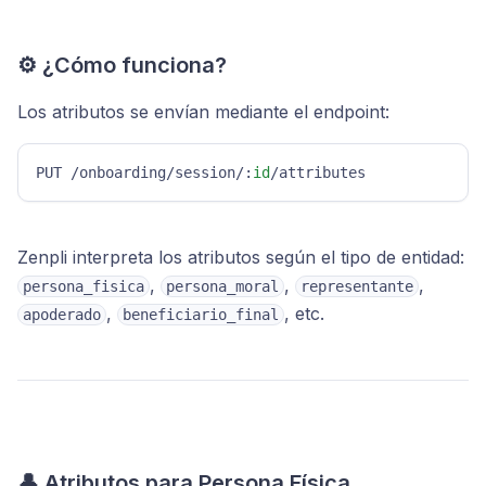
⚙️ ¿Cómo funciona?
Los atributos se envían mediante el endpoint:
PUT /onboarding/session/:
id
/attributes
Zenpli interpreta los atributos según el tipo de entidad:
,
,
,
persona_fisica
persona_moral
representante
,
, etc.
apoderado
beneficiario_final
👤 Atributos para Persona Física