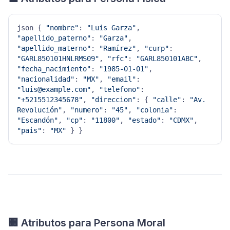
json { 
"nombre"
: 
"Luis Garza"
, 
"apellido_paterno"
: 
"Garza"
, 
"apellido_materno"
: 
"Ramírez"
, 
"curp"
: 
"GARL850101HNLRMS09"
, 
"rfc"
: 
"GARL850101ABC"
, 
"fecha_nacimiento"
: 
"1985-01-01"
, 
"nacionalidad"
: 
"MX"
, 
"email"
: 
"luis@example.com"
, 
"telefono"
: 
"+5215512345678"
, 
"direccion"
: { 
"calle"
: 
"Av. 
Revolución"
, 
"numero"
: 
"45"
, 
"colonia"
: 
"Escandón"
, 
"cp"
: 
"11800"
, 
"estado"
: 
"CDMX"
, 
"pais"
: 
"MX"
 } }
🏢 Atributos para Persona Moral